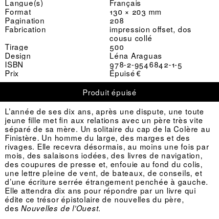
Langue(s)
Français
Format
130 × 203 mm
Pagination
208
Fabrication
impression offset, dos
cousu collé
Tirage
500
Design
Léna Araguas
ISBN
978-2-9546842-1-5
Prix
Épuisé €
Produit épuisé
L’année de ses dix ans, après une dispute, une toute
jeune fille met fin aux relations avec un père très vite
séparé de sa mère. Un solitaire du cap de la Colère au
Finistère. Un homme du large, des marges et des
rivages. Elle recevra désormais, au moins une fois par
mois, des salaisons iodées, des livres de navigation,
des coupures de presse et, enfouie au fond du colis,
une lettre pleine de vent, de bateaux, de conseils, et
d’une écriture serrée étrangement penchée à gauche.
Elle attendra dix ans pour répondre par un livre qui
édite ce trésor épistolaire de nouvelles du père,
des
.
Nouvelles de l’Ouest