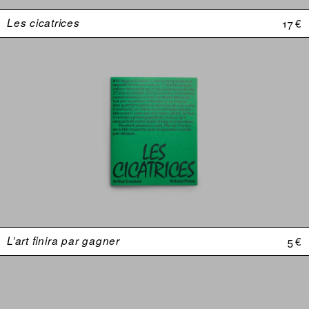
Les cicatrices
17 €
L’art finira par gagner
5 €