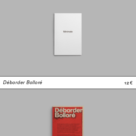
Déborder Bolloré
12 €