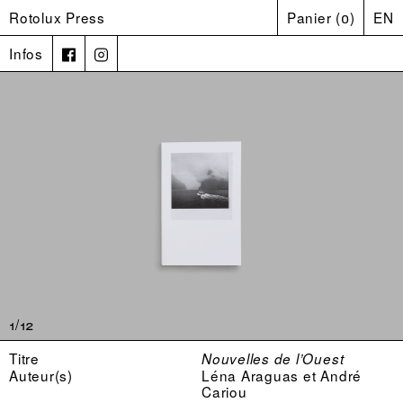
Rotolux Press
Panier
(
0
)
EN
Infos
1/12
Titre
Nouvelles de l’Ouest
Auteur(s)
Léna Araguas et André
Cariou