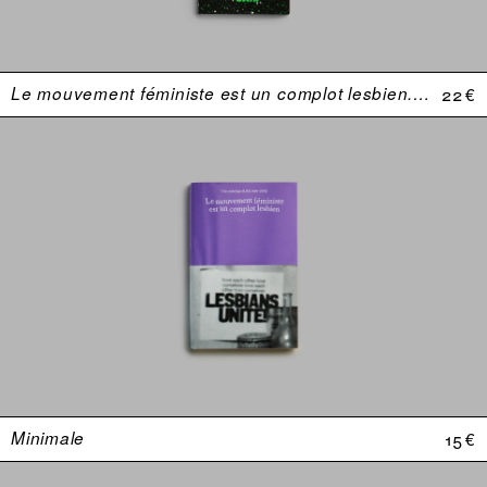
Le mouvement féministe est un complot lesbien. Une anthologie (USA 1969–1974)
22 €
Minimale
15 €