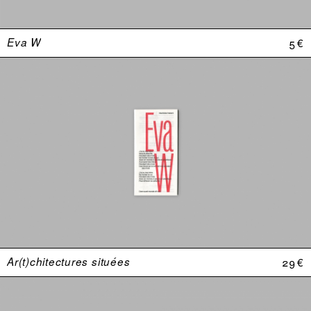
Eva W
5 €
Ar(t)chitectures situées
29 €