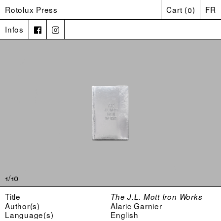
Rotolux Press
Cart
(
0
)
FR
Infos
1/10
Title
The J.L. Mott Iron Works
Author(s)
Alaric Garnier
Language(s)
English