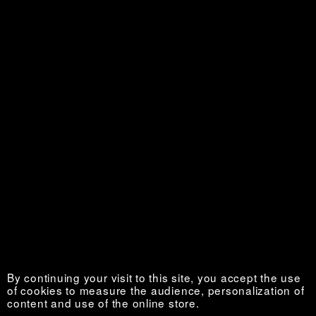
La Vie au grand air
Sold out €
Nouvelles de l’Ouest
Sold out €
By continuing your visit to this site, you accept the use
of cookies to measure the audience, personalization of
content and use of the online store.