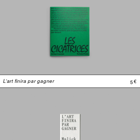
L’art finira par gagner
5 €