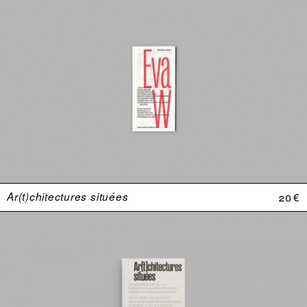
Ar(t)chitectures situées
20 €