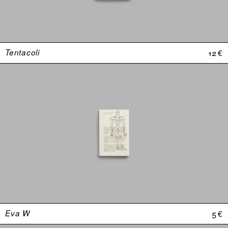
Tentacoli
12 €
Eva W
5 €