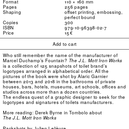
Format
110 × 160 mm
Pages
256 pages
Shaping
offset printing, embossing,
perfect bound
Copies
300
ISBN
979-10-96398-02-7
Price
15 €
Add to cart
Who still remember the name of the manufacturer of
Marcel Duchamp’s Fountain?
The J.L. Mott Iron Works
is a collection of 125 snapshots of toilet brand’s
logotypes arranged in alphabetical order. All the
pictures of the book were shot by Alaric Garnier
between 2013 and 2018 in the bathrooms of private
houses, bars, hotels, museums, art schools, offices and
studios across more than a dozen countries.
The endless quest of a graphic designer to seek for the
logotypes and signatures of toilets manufacturers.
More reading:
Derek Byrne in Tombolo about
The J.L. Mott Iron Works
Packshots by
Julien Lelièvre