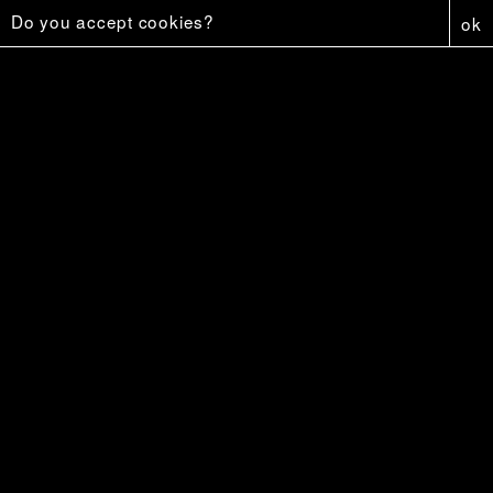
Do you accept cookies?
ok
Affiche - Firestar
5 €
Firestar
18 €