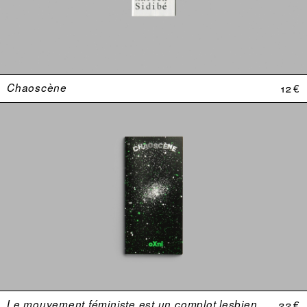
Chaoscène
12 €
Le mouvement féministe est un complot lesbien. Une anthologie (USA 1969–1974)
22 €