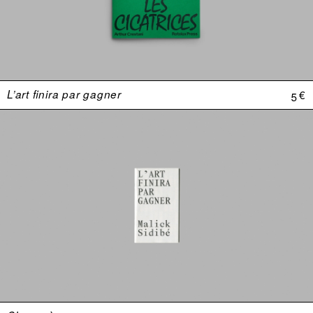
L’art finira par gagner
5 €