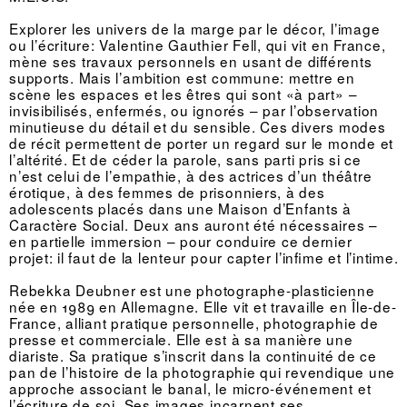
Explorer les univers de la marge par le décor, l’image
ou l’écriture: Valentine Gauthier Fell, qui vit en France,
mène ses travaux personnels en usant de différents
supports. Mais l’ambition est commune: mettre en
scène les espaces et les êtres qui sont «à part» –
invisibilisés, enfermés, ou ignorés – par l’observation
minutieuse du détail et du sensible. Ces divers modes
de récit permettent de porter un regard sur le monde et
l’altérité. Et de céder la parole, sans parti pris si ce
n’est celui de l’empathie, à des actrices d’un théâtre
érotique, à des femmes de prisonniers, à des
adolescents placés dans une Maison d’Enfants à
Caractère Social. Deux ans auront été nécessaires –
en partielle immersion – pour conduire ce dernier
projet: il faut de la lenteur pour capter l’infime et l’intime.
Rebekka Deubner est une photographe-plasticienne
née en 1989 en Allemagne. Elle vit et travaille en Île-de-
France, alliant pratique personnelle, photographie de
presse et commerciale. Elle est à sa manière une
diariste. Sa pratique s’inscrit dans la continuité de ce
pan de l’histoire de la photographie qui revendique une
approche associant le banal, le micro-événement et
l’écriture de soi. Ses images incarnent ses