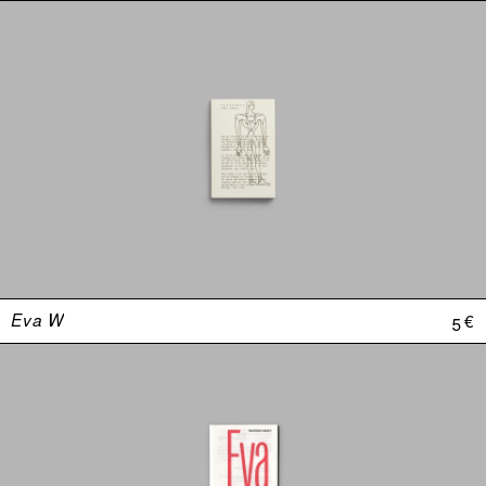
Eva W
5 €