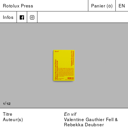
Rotolux Press
Panier
(
0
)
EN
Infos
1/12
Titre
En vif
Auteur(s)
Valentine Gauthier Fell &
Rebekka Deubner