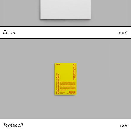
En vif
20 €
Tentacoli
12 €