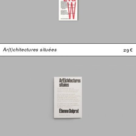
Ar(t)chitectures situées
29 €