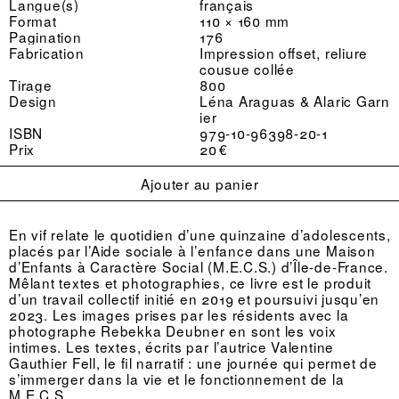
Langue(s)
français
Format
110 × 160 mm
Pagination
176
Fabrication
Impression offset, reliure
cousue collée
Tirage
800
Design
Léna Araguas & Alaric Garn
ier
ISBN
979-10-96398-20-1
Prix
20 €
Ajouter au panier
En vif relate le quotidien d’une quinzaine d’adolescents,
placés par l’Aide sociale à l’enfance dans une Maison
d’Enfants à Caractère Social (M.E.C.S.) d’Île-de-France.
Mêlant textes et photographies, ce livre est le produit
d’un travail collectif initié en 2019 et poursuivi jusqu’en
2023. Les images prises par les résidents avec la
photographe Rebekka Deubner en sont les voix
intimes. Les textes, écrits par l’autrice Valentine
Gauthier Fell, le fil narratif : une journée qui permet de
s’immerger dans la vie et le fonctionnement de la
M.E.C.S.