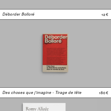
Déborder Bolloré
12 €
Des choses que j'imagine - Tirage de tête
180 €