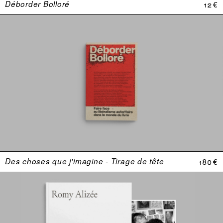
Déborder Bolloré
12 €
Des choses que j'imagine - Tirage de tête
180 €