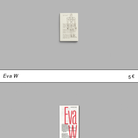
Eva W
5 €