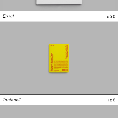
En vif
20 €
Tentacoli
12 €