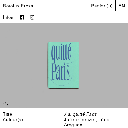
Rotolux Press
Panier
(
0
)
EN
Infos
1/7
Titre
J’ai quitté Paris
Auteur(s)
Julien Creuzet, Léna
Araguas