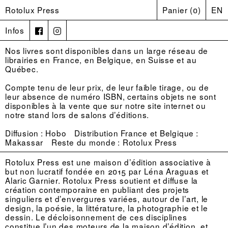
Rotolux Press
Panier
(
0
)
EN
Infos
Nos livres sont disponibles dans un large réseau de
librairies en France, en Belgique, en Suisse et au
Québec.
Compte tenu de leur prix, de leur faible tirage, ou de
leur absence de numéro ISBN, certains objets ne sont
disponibles à la vente que sur notre site internet ou
notre stand lors de salons d’éditions.
Diffusion :
Hobo
Distribution France et Belgique :
Makassar
Reste du monde : Rotolux Press
Rotolux Press est une maison d’édition associative à
but non lucratif fondée en 2015 par Léna Araguas et
Alaric Garnier. Rotolux Press soutient et diffuse la
création contemporaine en publiant des projets
singuliers et d’envergures variées, autour de l’art, le
design, la poésie, la littérature, la photographie et le
dessin. Le décloisonnement de ces disciplines
constitue l’un des moteurs de la maison d’édition, et