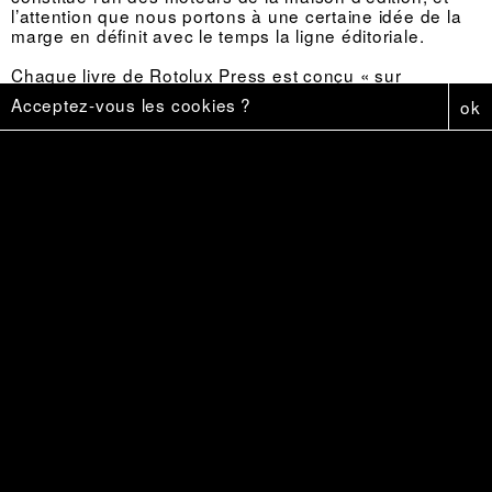
l’attention que nous portons à une certaine idée de la
marge en définit avec le temps la ligne éditoriale.
Chaque livre de Rotolux Press est conçu « sur
mesure » et repose sur le croisement d’affinités
Acceptez-vous les cookies ?
ok
artistiques et politiques entre les auteur·ice·s et nous.
Nous essayons de trouver la plus grande adéquation
possible entre le fond, la forme et les contraintes
économiques propres à chaque projet. Ainsi, les
formats, les caractères typographiques, la mise en
page, les techniques d’impression et de reliure sont
remis en question à chaque parution.
Rotolux Press est membre de l’imprimerie coopérative
Risociation™.
Pour toute questions liées au design graphique rendez-
vous sur le site :
www.garnier-araguas.com
Rotolux Press 178, rue Édouard Maury 94 120
Fontenay-sous-Bois FRANCE
contact(at)rotoluxpress.com
Alaric Garnier :
+33(0)6
86 73 72 98
Léna Araguas :
+33(0)6 75 51 61 83