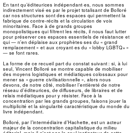
En tant qu’éditeurices indépendant·es, nous sommes
indirectement visé·es par le projet totalisant de Bolloré
car nos structures sont des espaces qui permettent la
fabrique de contre-récits et la circulation de voix
minoritaires. Face à de grands groupes
monopolistiques qui filtrent les récits, il nous faut lutter
pour préserver ces espaces essentiels de résistance et
qui — n’en déplaise aux prophètes·ses du « grand
remplacement » et aux croyant·es du « lobby LGBTQ+ »
— se font rares.
La forme de ce recueil part du constat suivant : si, à lui
seul, Vincent Bolloré se montre capable de mobiliser
des moyens logistiques et médiatiques colossaux pour
mener sa « guerre civilisationnelle », alors nous
devons, de notre côté, mobiliser l’entièreté de notre
réseau d’éditeurices, de diffuseurs, de libraires et de
relais médiatiques pour y résister. Face à la
concentration par les grands groupes, faisons jouer la
multiplicité et la singularité caractéristique du monde du
livre indépendant.
Bolloré, par l’intermédiaire d’Hachette, est un acteur
majeur de la concentration capitalistique du milieu
éditorial, mais il n’est pas le seul instigateur de cette