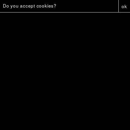
Do you accept cookies?
ok
Johnny, est-ce que tu m'aimerais si j’avais une plus grosse bite ?
20 €