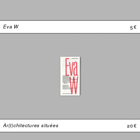
Eva W
5 €
Ar(t)chitectures situées
20 €