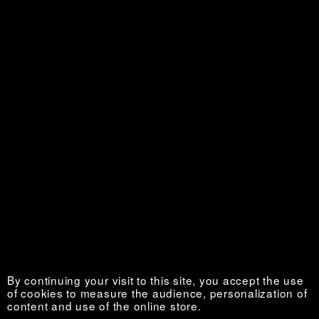
Défense d’Afficher
Sold out €
Fiévreuse plébéienne
Sold out €
By continuing your visit to this site, you accept the use
of cookies to measure the audience, personalization of
content and use of the online store.