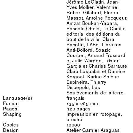
Jérôme LeGlatin, Jean-
Yves Mollier, Valentine
Robert Gilabert, Florent
Massot, Antoine Pecqueur,
Amzat Boukari-Yabara,
Pascale Obolo, Le Comité
éditorial des éditions du
bout de la ville, Clara
Pacotte, LABo–Libraires
Anti-Bolloré, Soazic
Courbet, Arnaud Frossard
et Julie Wargon, Tristan
Garcia et Charles Sarraute,
Clara Laspalas et Danièle
Kergoat, Karine Solene
Espineira, Thierry
Discepolo, Les
Soulèvements de la terre.
Language(s)
français
Format
135 × 205 mm
Pages
320 pages
Shaping
Impression en rotopage,
broché
Copies
10000
Design
Atelier Garnier Araguas