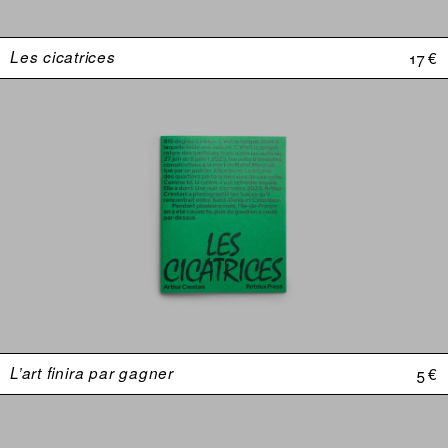
Les cicatrices
17 €
L’art finira par gagner
5 €