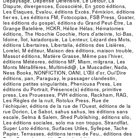
Dépaysage, Dépense Défensive, Le Détour, La
Dispute, divergences, Écosociété, En 3000 éditions,
Les Étaques, Evalou, éditions Excès, Fémixion, éditions
fier·es, Les éditions FM, Fotocopias, FSB Press, Goater,
les éditions du gospel, éditions du Grand Peut-Être, La
Grange Batelière, HCKR, Hélice Hélas, Hématomes
éditions, The Hoochie Coochie, Hors d’atteinte, Ici-Bas,
Idoine, Îlot, katadorquie, La Lenteur, Lézard des Mots,
éditions Libertaires, Libertalia, éditions des Lisières,
Lorelei, M éditeur, Maison des éditions, maison trouble,
Massot éditions, Matière Grasse, Même pas l’hiver,
éditions Météores, éditions MF, Miam, milgrana, Les
Monts Métallifères, Multimédi@, Le Muscadier, Nada,
Ness Books, NONFICTION, OANI, L’Œil d’or, Oui’Dire
éditions, pan, Paraguay, le passager clandestin,
éditions petites singularités, Phenicusa Press, Les
éditions du Portrait, Présence(s) éditions, primitive
press, Les Prouesses, PVH éditions, Rackham, RAG,
Les Règles de la nuit, Rotolux Press, Rue de
l’échiquier, éditions de la rue de l’Ouest, éditions de la
rue Dorion, Le Sabot, sahus sahus, les éditions sans
escale, Selma & Salem, Shed Publishing, éditions silo,
Les éditions sociales, solo ma non troppo, Strandflat,
Super Loto éditions, Surfaces Utiles, Syllepse, Tache
Papier, Terrasses, éditions terres de Feu., éditions des