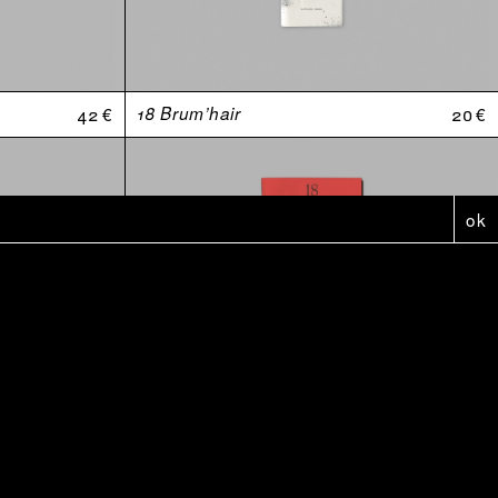
42 €
18 Brum’hair
20 €
ok
5 €
Affiche - Anthologie Douteuses (2010-2020)
5 €