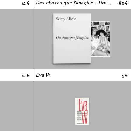
12 €
Des choses que j'imagine - Tirage de tête
180 €
12 €
Eva W
5 €