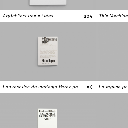
Ar(t)chitectures situées
20 €
This Machine 
Les recettes de madame Perez pour un destin parfait
5 €
Le régime par