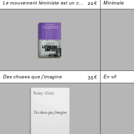
Le mouvement féministe est un complot lesbien. Une anthologie (USA 1969–1974)
22 €
Minimale
Des choses que j'imagine
35 €
En vif