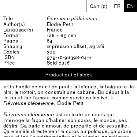
Cart
(
0
)
FR
EN
Title
Fiévreuse plébéienne
Author(s)
Élodie Petit
Language(s)
France
Format
128 × 85 mm
Pages
64
Shaping
impression offset, agrafé
Copies
300
ISBN
979-10-96398-04-1
Price
Sold out €
Product out of stock
« On habite ce que l’on peut : la faïence, la baignoire, le
hlm, le trottoir, on construit une cabane. Du début à la
fin on utilise l’amour comme survie collective. »
, Élodie Petit
Fiévreuse plébéienne
est un texte en cours qui
Fiévreuse plébéienne
interroge la façon d’habiter son corps, le monde, ses
désirs. Ça parle d’amour, de précarité et de sexualité.
Ça emmêle directement le corps au politique, ça prône
haut et fort l’expérimentation et le plagiat, ça mélange