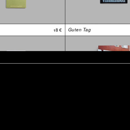
18 €
Guten Tag
t
15 €
Retraite