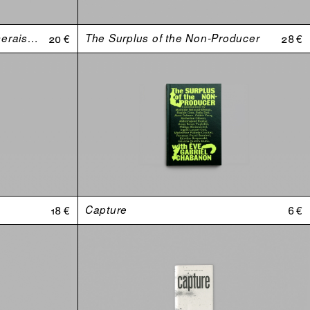
Johnny, est-ce que tu m'aimerais si j’avais une plus grosse bite ?
20 €
The Surplus of the Non-Producer
28 €
18 €
Capture
6 €