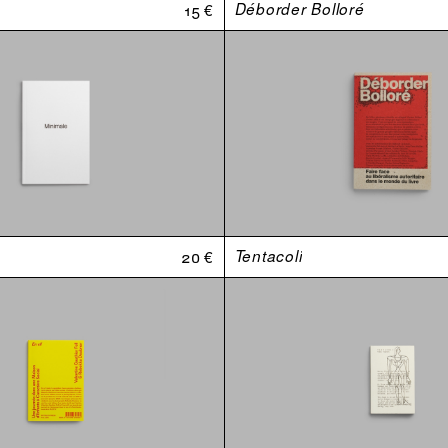
15 €
Déborder Bolloré
20 €
Tentacoli