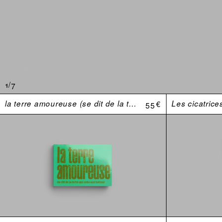
1/7
la terre amoureuse (se dit de la terre qui colle aux bottes)
55 €
Les cicatrice