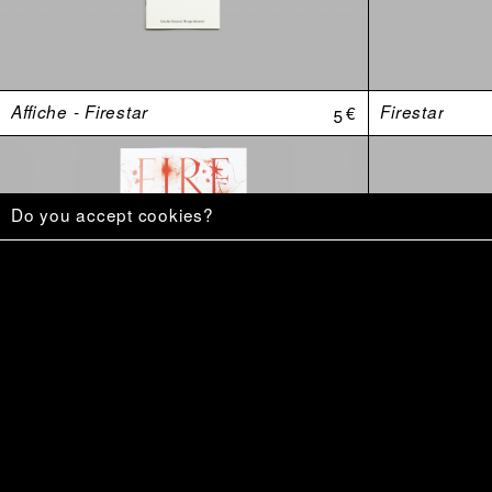
Affiche - Firestar
5 €
Firestar
Do you accept cookies?
«–Mais le monde est une mangrovité.»
20 €
Ce qu’on veu