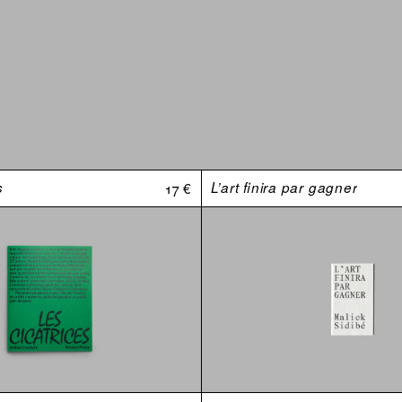
s
17 €
L’art finira par gagner