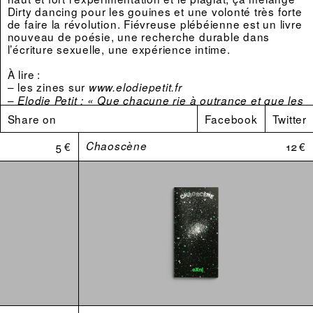
Dirty dancing pour les gouines et une volonté très forte
de faire la révolution. Fiévreuse plébéienne est un livre
nouveau de poésie, une recherche durable dans
l’écriture sexuelle, une expérience intime.
À lire :
– les zines sur
www.elodiepetit.fr
–
Elodie Petit : « Que chacune rie à outrance et que les
de
trous du cul soient dilatés » (Fiévreuse plébéienne)
Share on
Facebook
Twitter
Pierre Niedergang dans Diacritik
–
Fiévreuse plébéienne : l’écriture en giclures d’Elodie
5 €
Chaoscène
12 €
de Zaz dans Friction Magazine
Petit