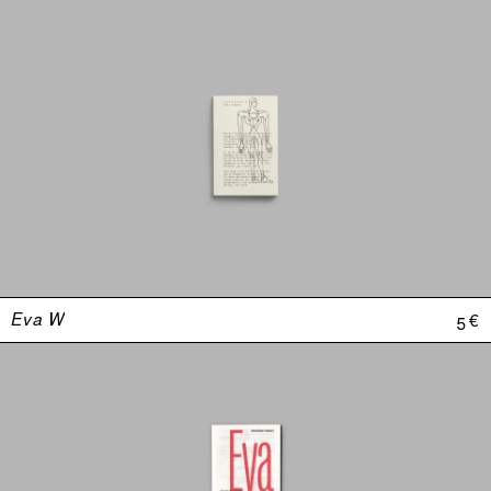
Eva W
5 €