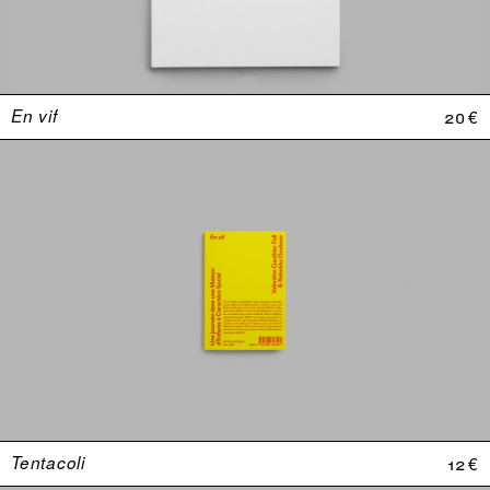
En vif
20 €
Tentacoli
12 €