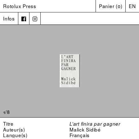
Rotolux Press
Panier
(
0
)
EN
Infos
1/8
Titre
L’art finira par gagner
Auteur(s)
Malick Sidibé
Langue(s)
Français