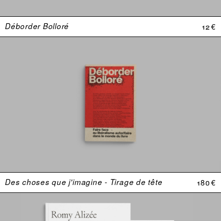
Déborder Bolloré
12 €
Des choses que j'imagine - Tirage de tête
180 €