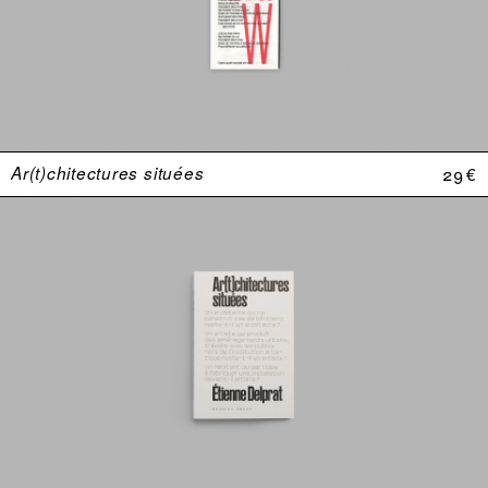
Ar(t)chitectures situées
29 €