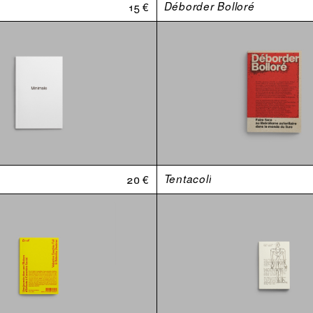
15 €
Déborder Bolloré
20 €
Tentacoli