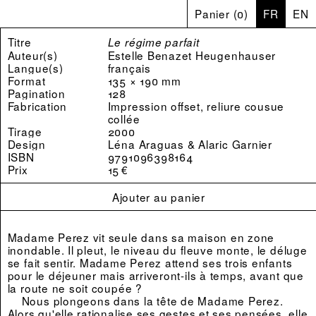
Panier
(
0
)
FR
EN
Titre
Le régime parfait
Auteur(s)
Estelle Benazet Heugenhauser
Langue(s)
français
Format
135 × 190 mm
Pagination
128
Fabrication
Impression offset, reliure cousue
collée
Tirage
2000
Design
Léna Araguas & Alaric Garnier
ISBN
9791096398164
Prix
15 €
Ajouter au panier
Madame Perez vit seule dans sa maison en zone
inondable. Il pleut, le niveau du fleuve monte, le déluge
se fait sentir. Madame Perez attend ses trois enfants
pour le déjeuner mais arriveront-ils à temps, avant que
la route ne soit coupée ?
Nous plongeons dans la tête de Madame Perez.
Alors qu'elle rationalise ses gestes et ses pensées, elle