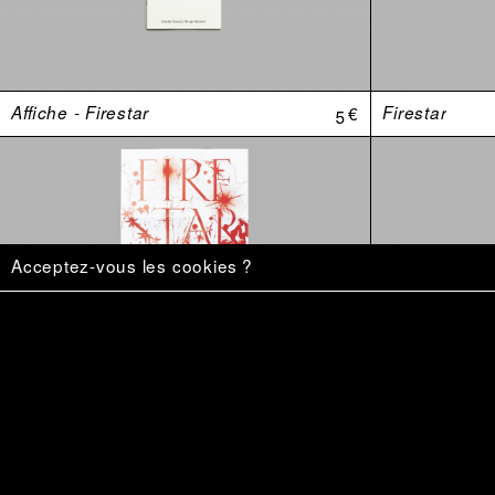
Affiche - Firestar
5 €
Firestar
Acceptez-vous les cookies ?
«–Mais le monde est une mangrovité.»
20 €
Ce qu’on veu