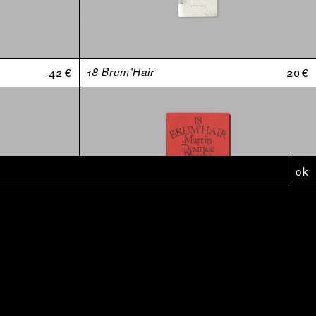
42 €
18 Brum’Hair
20 €
ok
5 €
Affiche - Anthologie Douteuses (2010-2020)
5 €