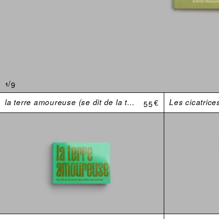
1/9
la terre amoureuse (se dit de la terre qui colle aux bottes)
55 €
Les cicatrice