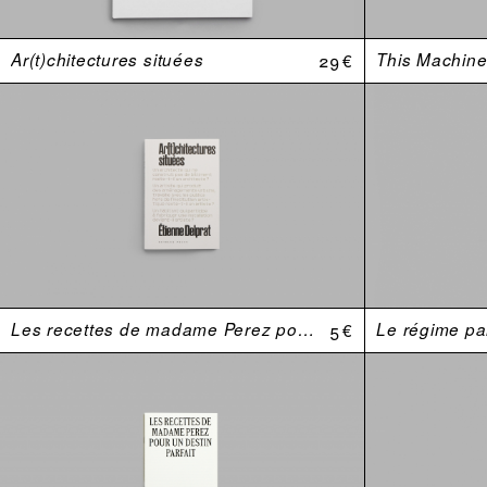
Ar(t)chitectures situées
29 €
This Machine 
Les recettes de madame Perez pour un destin parfait
5 €
Le régime par