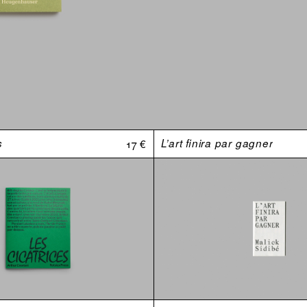
s
17 €
L’art finira par gagner