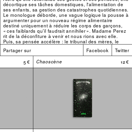
décortique ses tâches domestiques, l'alimentation de
ses enfants, sa gestion des catastrophes quotidiennes.
Le monologue déborde, une vague logique la pousse à
argumenter pour un nouveau régime alimentaire
destiné uniquement à réduire les corps des garçons,
« ces faiblards qu’il faudrait annihiler ». Madame Perez
rit de la déconfiture à venir et nous rions avec elle.
Puis, sa pensée accélère : le tribunal des mères, le
tribunal des pères, la condition des demi-vies, la
Partager sur
Facebook
Twitter
violence infligée par les instances de domination...
Avec un humour terrible, se dessine le portrait d’une
5 €
Chaoscène
12 €
femme, en proie à la colère et à la folie, qui agit pour un
nouvel ordre mondial.
Le texte est accompagné d’une postface de Cindy
Coutant.
Estelle Benazet Heugenhauser est une autrice franco-
autrichienne. Née en 1985, elle grandit en banlieue
parisienne.
Ses textes mettent en scène des corps qui
s’éprouvent. Désir, faim, dépense génèrent l’action et
métabolisent l’exercice du pouvoir.
Son travail d’écriture mêle théorie et fiction. Il est
diffusé sous forme de livre (
,
Bêcher son visage