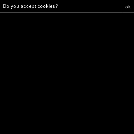
Do you accept cookies?
ok
Johnny, est-ce que tu m'aimerais si j’avais une plus grosse bite ?
20 €