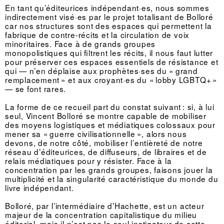
En tant qu’éditeurices indépendant·es, nous sommes
indirectement visé·es par le projet totalisant de Bolloré
car nos structures sont des espaces qui permettent la
fabrique de contre-récits et la circulation de voix
minoritaires. Face à de grands groupes
monopolistiques qui filtrent les récits, il nous faut lutter
pour préserver ces espaces essentiels de résistance et
qui — n’en déplaise aux prophètes·ses du « grand
remplacement » et aux croyant·es du « lobby LGBTQ+ »
— se font rares.
La forme de ce recueil part du constat suivant : si, à lui
seul, Vincent Bolloré se montre capable de mobiliser
des moyens logistiques et médiatiques colossaux pour
mener sa « guerre civilisationnelle », alors nous
devons, de notre côté, mobiliser l’entièreté de notre
réseau d’éditeurices, de diffuseurs, de libraires et de
relais médiatiques pour y résister. Face à la
concentration par les grands groupes, faisons jouer la
multiplicité et la singularité caractéristique du monde du
livre indépendant.
Bolloré, par l’intermédiaire d’Hachette, est un acteur
majeur de la concentration capitalistique du milieu
éditorial, mais il n’est pas le seul instigateur de cette