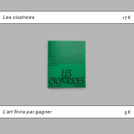
Les cicatrices
17 €
L’art finira par gagner
5 €