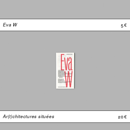
Eva W
5 €
Ar(t)chitectures situées
20 €