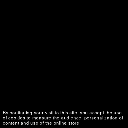
Défense d’Afficher
Sold out €
Fiévreuse plébéienne
Sold out €
By continuing your visit to this site, you accept the use
of cookies to measure the audience, personalization of
content and use of the online store.