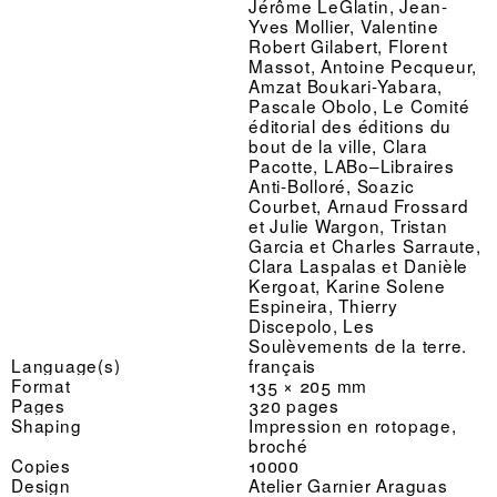
Jérôme LeGlatin, Jean-
Yves Mollier, Valentine
Robert Gilabert, Florent
Massot, Antoine Pecqueur,
Amzat Boukari-Yabara,
Pascale Obolo, Le Comité
éditorial des éditions du
bout de la ville, Clara
Pacotte, LABo–Libraires
Anti-Bolloré, Soazic
Courbet, Arnaud Frossard
et Julie Wargon, Tristan
Garcia et Charles Sarraute,
Clara Laspalas et Danièle
Kergoat, Karine Solene
Espineira, Thierry
Discepolo, Les
Soulèvements de la terre.
Language(s)
français
Format
135 × 205 mm
Pages
320 pages
Shaping
Impression en rotopage,
broché
Copies
10000
Design
Atelier Garnier Araguas