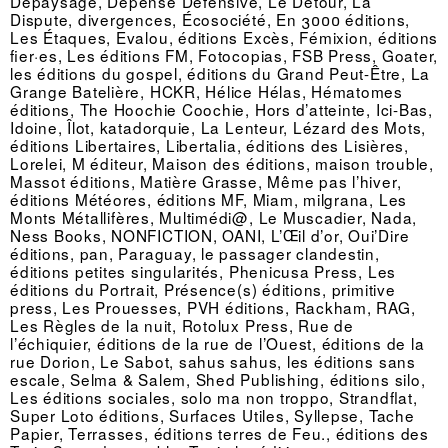
Dépaysage, Dépense Défensive, Le Détour, La
Dispute, divergences, Écosociété, En 3000 éditions,
Les Étaques, Evalou, éditions Excès, Fémixion, éditions
fier·es, Les éditions FM, Fotocopias, FSB Press, Goater,
les éditions du gospel, éditions du Grand Peut-Être, La
Grange Batelière, HCKR, Hélice Hélas, Hématomes
éditions, The Hoochie Coochie, Hors d’atteinte, Ici-Bas,
Idoine, Îlot, katadorquie, La Lenteur, Lézard des Mots,
éditions Libertaires, Libertalia, éditions des Lisières,
Lorelei, M éditeur, Maison des éditions, maison trouble,
Massot éditions, Matière Grasse, Même pas l’hiver,
éditions Météores, éditions MF, Miam, milgrana, Les
Monts Métallifères, Multimédi@, Le Muscadier, Nada,
Ness Books, NONFICTION, OANI, L’Œil d’or, Oui’Dire
éditions, pan, Paraguay, le passager clandestin,
éditions petites singularités, Phenicusa Press, Les
éditions du Portrait, Présence(s) éditions, primitive
press, Les Prouesses, PVH éditions, Rackham, RAG,
Les Règles de la nuit, Rotolux Press, Rue de
l’échiquier, éditions de la rue de l’Ouest, éditions de la
rue Dorion, Le Sabot, sahus sahus, les éditions sans
escale, Selma & Salem, Shed Publishing, éditions silo,
Les éditions sociales, solo ma non troppo, Strandflat,
Super Loto éditions, Surfaces Utiles, Syllepse, Tache
Papier, Terrasses, éditions terres de Feu., éditions des