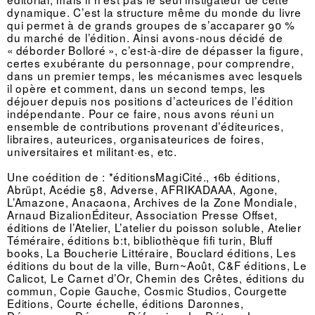
dynamique. C’est la structure même du monde du livre
qui permet à de grands groupes de s’accaparer 90 %
du marché de l’édition. Ainsi avons-nous décidé de
« déborder Bolloré », c’est-à-dire de dépasser la figure,
certes exubérante du personnage, pour comprendre,
dans un premier temps, les mécanismes avec lesquels
il opère et comment, dans un second temps, les
déjouer depuis nos positions d’acteurices de l’édition
indépendante. Pour ce faire, nous avons réuni un
ensemble de contributions provenant d’éditeurices,
libraires, auteurices, organisateurices de foires,
universitaires et militant·es, etc.
Une coédition de : *éditionsMagiCité., 16b éditions,
Abrüpt, Acédie 58, Adverse, AFRIKADAAA, Agone,
L’Amazone, Anacaona, Archives de la Zone Mondiale,
Arnaud BizalionÉditeur, Association Presse Offset,
éditions de l’Atelier, L’atelier du poisson soluble, Atelier
Téméraire, éditions b:t, bibliothèque fifi turin, Bluff
books, La Boucherie Littéraire, Bouclard éditions, Les
éditions du bout de la ville, Burn~Août, C&F éditions, Le
Calicot, Le Carnet d’Or, Chemin des Crêtes, éditions du
commun, Copie Gauche, Cosmic Studios, Courgette
Editions, Courte échelle, éditions Daronnes,