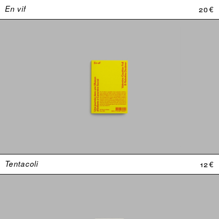
En vif
20 €
Tentacoli
12 €