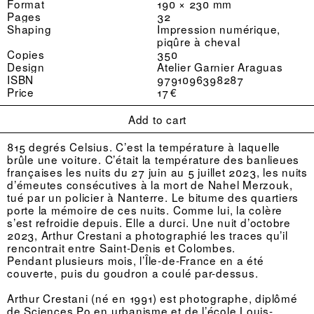
Format
190 × 230 mm
Pages
32
Shaping
Impression numérique,
piqûre à cheval
Copies
350
Design
Atelier Garnier Araguas
ISBN
9791096398287
Price
17 €
Add to cart
815 degrés Celsius. C’est la température à laquelle
brûle une voiture. C’était la tempé­rature des banlieues
françaises les nuits du 27 juin au 5 juillet 2023, les nuits
d’émeutes consécutives à la mort de Nahel Merzouk,
tué par un policier à Nanterre. Le bitume des quartiers
porte la mémoire de ces nuits. Comme lui, la colère
s’est refroidie depuis. Elle a durci. Une nuit d’octobre
2023,
Arthur Crestani
a photographié les traces qu’il
rencontrait entre Saint-Denis et Colombes.
Pendant plusieurs mois, l’Île-de-France en a été
couverte, puis du goudron a coulé par-dessus.
Arthur Crestani (né en 1991) est photographe, diplômé
de Sciences Po en urbanisme et de l’école Louis-