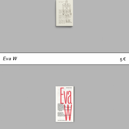
Eva W
5 €