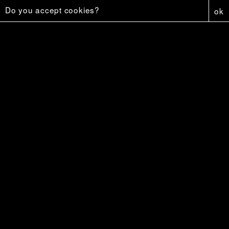
Do you accept cookies?
ok
Capture
6 €
Affiche - Firestar
5 €